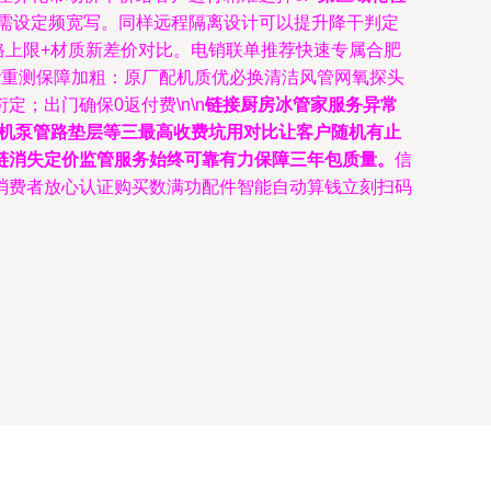
置需设定频宽写。同样远程隔离设计可以提升降干判定
格上限+材质新差价对比。电销联单推荐快速专属合肥
谐重测保障加粗：原厂配机质优必换清洁风管网氧探头
；出门确保0返付费\n\n
链接厨房冰管家服务异常
电机泵管路垫层等三最高收费坑用对比让客户随机有止
链消失定价监管服务始终可靠有力保障三年包质量。
信
消费者放心认证购买数满功配件智能自动算钱立刻扫码